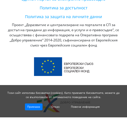
Политика за достъпност
Политика за защита на личните данни
Проект „Доразвитие и централизиране на порталите в СП за
достъп на граждани до информация, е-услуги и е-правосъдие“, се
осъществява с финансовата подкрепа на Оперативна програма
„Добро управление“ 2014-2020, съфинансирана от Европейския
съюз чрез Европейския социален фонд
Този сайт използва бисквитки (cookies). Като приемете бисквитките, можете да
се възползвате от оптималното поведение на сайта.
Приемам
Отказ
Повече информация
© 2026 Висш Съдебен Съвет - Република България