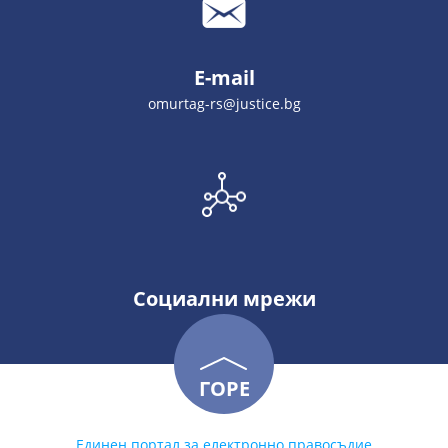
E-mail
omurtag-rs@justice.bg
Социални мрежи
ГОРЕ
Единен портал за електронно правосъдие