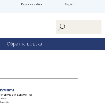
Карта на сайта
English
Обратна връзка
КУМЕНТИ
ратегически документи
Закони
Наредби