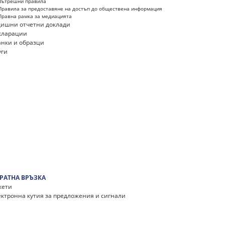
Вътрешни правила
Правила за предоставяне на достъп до обществена информация
Правна рамка за медиацията
дишни отчетни доклади
кларации
анки и образци
уги
РАТНА ВРЪЗКА
кети
ектронна кутия за предложения и сигнали