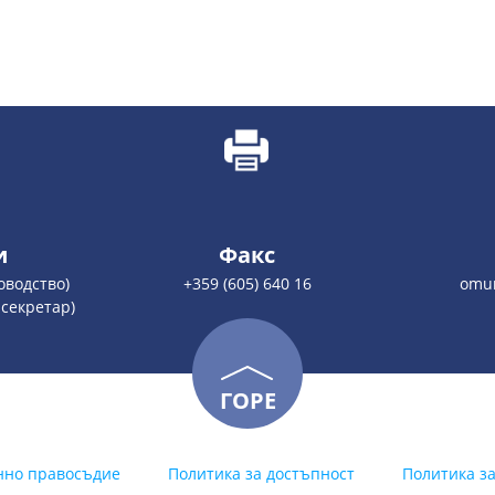
и
Факс
ловодство)
+359 (605) 640 16
omur
 секретар)
ГОРЕ
нно правосъдие
Политика за достъпност
Политика з