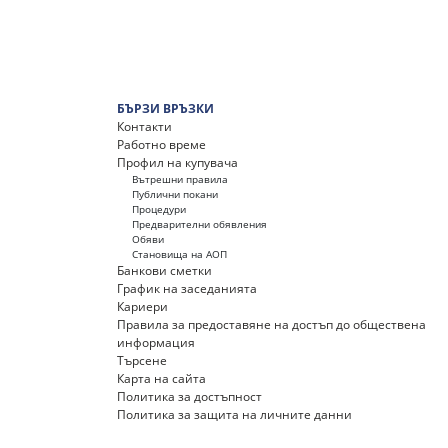
БЪРЗИ ВРЪЗКИ
Контакти
Работно време
Профил на купувача
Вътрешни правила
Публични покани
Процедури
Предварителни обявления
Обяви
Становища на АОП
Банкови сметки
График на заседанията
Кариери
Правила за предоставяне на достъп до обществена
информация
Търсене
Карта на сайта
Политика за достъпност
Политика за защита на личните данни