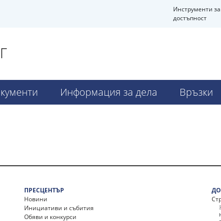
Инструменти за
достъпност
Г
кументи
Информация за дела
Връзки
ПРЕСЦЕНТЪР
ДО
Новини
Ст
Инициативи и събития
Обяви и конкурси