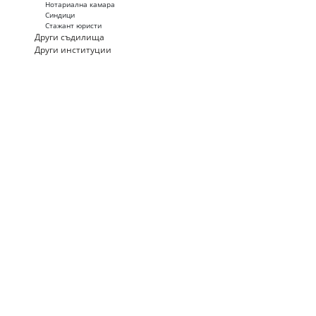
Нотариална камара
Синдици
Стажант юристи
Други съдилища
Други институции