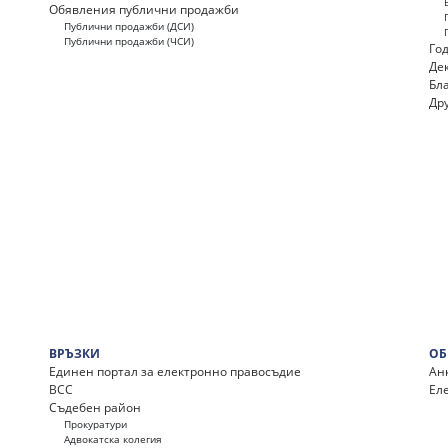
Обявления публични продажби
Публични продажби (ДСИ)
Публични продажби (ЧСИ)
Го
Де
Бл
Др
ВРЪЗКИ
ОБ
Единен портал за електронно правосъдие
Ан
ВСС
Ел
Съдебен район
Прокуратури
Адвокатска колегия