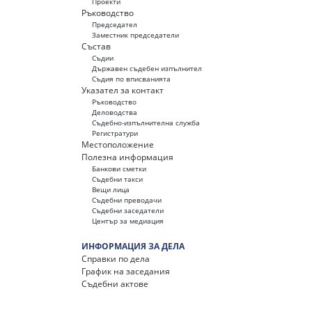
Проекти
Ръководство
Председател
Заместник председатели
Състав
Съдии
Държавeн съдебeн изпълнител
Съдия по вписванията
Указател за контакт
Ръководство
Деловодства
Съдебно-изпълнителна служба
Регистратури
Местоположение
Полезна информация
Банкови сметки
Съдебни такси
Вещи лица
Съдебни преводачи
Съдебни заседатели
Център за медиация
ИНФОРМАЦИЯ ЗА ДЕЛА
Справки по дела
График на заседания
Съдебни актове