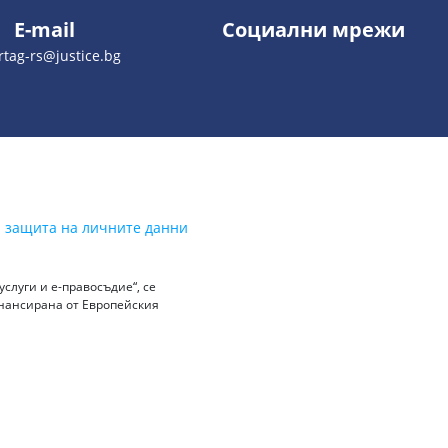
E-mail
Социални мрежи
tag-rs@justice.bg
а защита на личните данни
слуги и е-правосъдие“, се
инансирана от Европейския