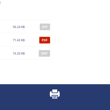
е
56.24 KB
RTF
71.43 KB
PDF
16.20 KB
ODT