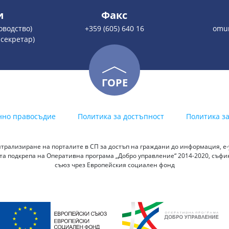
и
Факс
ловодство)
+359 (605) 640 16
omur
 секретар)
ГОРЕ
нно правосъдие
Политика за достъпност
Политика з
трализиране на порталите в СП за достъп на граждани до информация, е-у
а подкрепа на Оперативна програма „Добро управление“ 2014-2020, съф
съюз чрез Европейския социален фонд