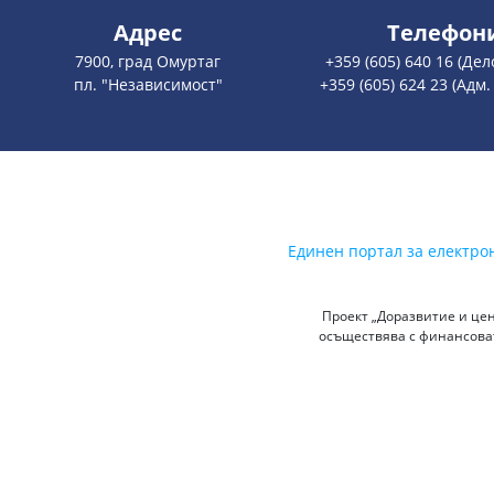
Адрес
Телефон
7900, град Омуртаг
+359 (605) 640 16 (Де
пл. "Независимост"
+359 (605) 624 23 (Адм.
Единен портал за електро
Проект „Доразвитие и цен
осъществява с финансоват