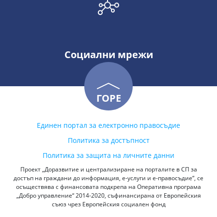
Социални мрежи
ГОРЕ
Единен портал за електронно правосъдие
Политика за достъпност
Политика за защита на личните данни
Проект „Доразвитие и централизиране на порталите в СП за
достъп на граждани до информация, е-услуги и е-правосъдие“, се
осъществява с финансовата подкрепа на Оперативна програма
„Добро управление“ 2014-2020, съфинансирана от Европейския
съюз чрез Европейския социален фонд